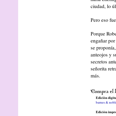
ciudad, lo úl
Pero eso fue
Porque Rober
engañar por
se proponía
anteojos y s
secretos ante
señorita ret
más.
Compra el l
Ediciòn digit
barnes & nobl
Edición impr