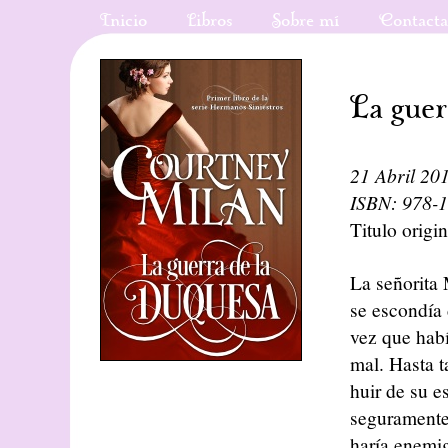
Inicio
Libros
Sobre mí
Contact
La gue
21 Abril 20
ISBN: 978-
Titulo origin
La señorita 
se escondía 
vez que habí
mal. Hasta 
huir de su e
seguramente 
haría enemig