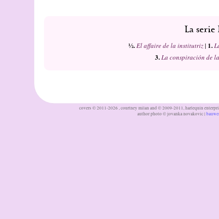
La serie
½.
1.
El affaire de la institutriz
|
L
3.
La conspiración de l
covers © 2011-2026 , courtney milan and © 2009-2011, harlequin enterprises
author photo © jovanka novakovic |
bauwe